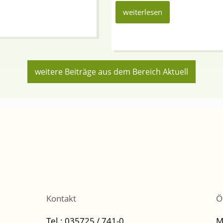
weiterlesen
weitere Beiträge aus dem Bereich Aktuell
Kontakt
Ö
Tel.: 035725 / 741-0
M