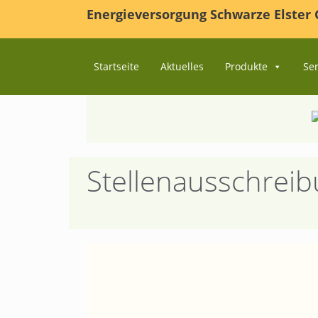
Zum
Energieversorgung Schwarze Elste
Inhalt
springen
Startseite
Aktuelles
Produkte
Ser
Stellenausschrei