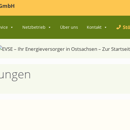
r GmbH
Stö
vice
Netzbetrieb
Über uns
Kontakt
bungen