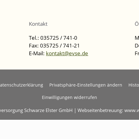
Kontakt
Ö
Tel.: 035725 / 741-0
M
Fax: 035725 / 741-21
D
E-Mail:
kontakt@evse.de
F
atenschutzerklärung
Privatsphäre-Einstellungen ändern
Histo
Einwilligungen widerrufen
eversorgung Schwarze Elster GmbH | Webseitenbetreuung:
www.w